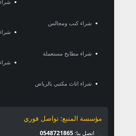
شراء 
شراء كنب ومجالس
شراء
شراء مطابخ مستعملة
شراء
شراء اثاث مكتبي بالرياض
مؤسسة المنبع: تواصل فوري
0548721865
اتصل بنا: