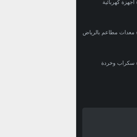
أجهزة كهربائية
 معدات مطاعم بالرياض
 سكراب وخردة