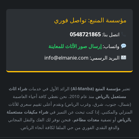
مؤسسة المنبع: تواصل فوري
0548721865
اتصل بنا:
واتساب:
إرسال صور الأثاث للمعاينة
البريد الرسمي:
info@elmanie.com
تعتبر
مؤسسة المنبع (Al-Manba)
الرائد الأول في خدمات
شراء اثاث
مستعمل بالرياض
منذ عام 2010. نحن نغطي كافة أحياء العاصمة
(شمال، جنوب، شرق، وغرب الرياض) ونقدم أعلى تقييم سعري للأثاث
المنزلي والمكتبي. إذا كنت تبحث عن التميز في
شراء مكيفات مستعملة
بالرياض
أو تصفية
معدات مطاعم
، فنحن نوفر لك الفك والنقل المجاني
والدفع النقدي الفوري من حي الملقا لكافة أنحاء الرياض.